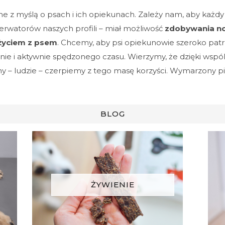
e z myślą o psach i ich opiekunach. Zależy nam, aby każdy k
erwatorów naszych profili – miał możliwość
zdobywania no
 życiem z psem
. Chcemy, aby psi opiekunowie szeroko patrz
nie i aktywnie spędzonego czasu. Wierzymy, że dzięki wspóln
y – ludzie – czerpiemy z tego masę korzyści. Wymarzony pies
BLOG
ŻYWIENIE