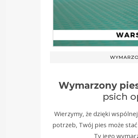
WYMARZON
Wymarzony pie
psich 
Wierzymy, że dzięki wspólnej
potrzeb, Twój pies może st
Ty jego wymar