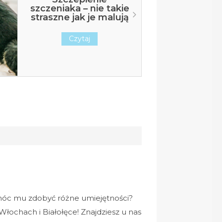
Fizjoterapia psów
Czytaj
móc mu zdobyć różne umiejętności?
łochach i Białołęce! Znajdziesz u nas