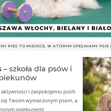
Y PIES TO MIEJSCE, W KTÓRYM SPEŁNIAMY PSIE
s
– szkoła dla psów i
opiekunów
 aktywności i zaspokojeniu psich
ać się Twoim wymarzonym psem, a
zonym opiekunem!