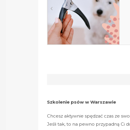
cinać psie
s
azury?
s
Czytaj
Szkolenie psów w Warszawie
Chcesz aktywnie spędzać czas ze swo
Jeśli tak, to na pewno przypadną Ci 