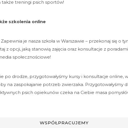
 także treningi psich sportów!
akże szkolenia online
 Zapewnia je nasza szkoła w Warszawie – przekonaj się o ty
staj z opcji, jaką stanowią zajęcia oraz konsultacje z poradam
 media społecznościowe!
e po drodze, przygotowałyśmy kursy i konsultacje online, w
by na zaspokajanie potrzeb zwierzaka. Przygotowałyśmy dla
a aktywnych psich opiekunów czeka na Ciebie masa pomysłó
WSPÓŁPRACUJEMY