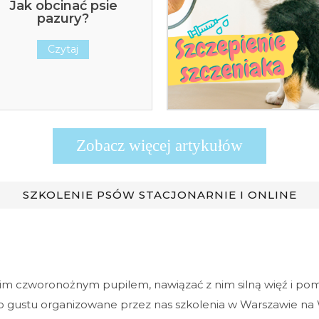
zczeniaka – nie takie
traszne jak je malują
Czytaj
Zobacz więcej artykułów
SZKOLENIE PSÓW STACJONARNIE I ONLINE
im czworonożnym pupilem, nawiązać z nim silną więź i po
do gustu organizowane przez nas szkolenia w Warszawie na W