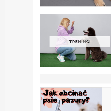
TRENINGI
lęgnacja