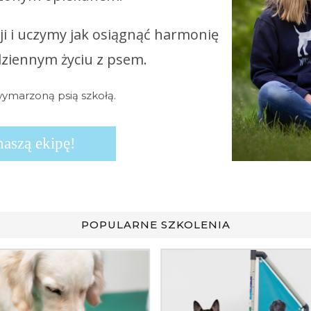
i i uczymy jak osiągnąć harmonię
ziennym życiu z psem.
ymarzoną psią szkołą.
naszą ekipę!
POPULARNE SZKOLENIA