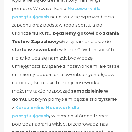
wybranie się do trenera, który nam w tym
pomoże. W czasie kursu
Nosework dla
początkujących
nauczymy się wprowadzenia
zapachu oraz podstaw tego sportu, a po
ukończeniu kursu
będziemy gotowi do zdania
Testów Zapachowych
z cynamonu oraz do
startu w zawodach
w klasie 0. W ten sposób
nie tylko uda się nam zdobyć wiedzę i
umiejętności związane z noseworkiem, ale także
unikniemy popełnienia ewentualnych błędów
na początku nauki. Treningi noseworku
możemy także rozpocząć
samodzielnie w
domu
. Dobrym pomysłem będzie skorzystanie
z
Kursu online Nosework dla
początkujących
,
w ramach którego trener
poprzez nagrania wideo, przeprowadzi nas