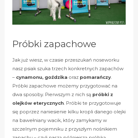
Próbki zapachowe
Jak już wiesz, w czasie przeszukań noseworku
nasz psiak szuka trzech konkretnych zapachów
–
cynamonu, goździka
oraz
pomarańczy
.
Próbki zapachowe możemy przygotować na
dwa sposoby. Pierwszym z nich są
próbki z
olejków eterycznych
. Próbki te przygotowuje
się poprzez naniesienie kilku kropli danego olejki
na bawełniany wacik, który zamykamy w
szczelnym pojemniku z przyszłym nośnikiem
zapachu – czyli naszą późniejszą próbką