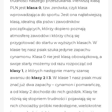
trudności naszego przeszukania. Pierwszą klasą
PLN jest
klasa 0
, tzw.
zerówka
, czyli klasa
wprowadzająca do sportu. Jest ona najłatwiejszą
klasą, idealną dla psów i zawodników
początkujących, którzy dopiero poznają
atmosferę zawodów i którzy chcą się
przygotować do startu w wyższych klasach. W
klasie tej nasz psiak szuka jedynie zapachu
cynamonu. Klasa 0 nie jest klasą obowiązkową, a
swoje starty możemy od razu rozpocząć od
klasy 1
, z których następnie mamy szansę
awansu do
klasy 2 i 3
. W klasie 1 nasz psiak musi
znać już dwa zapachy – cynamon i pomarańczę,
a od klasy 2 dochodzi do nich goździk. Klasy te
różnią się stopniem trudności i pojawiają się w
nich chociażby próbki niedostępne, wielokrotne