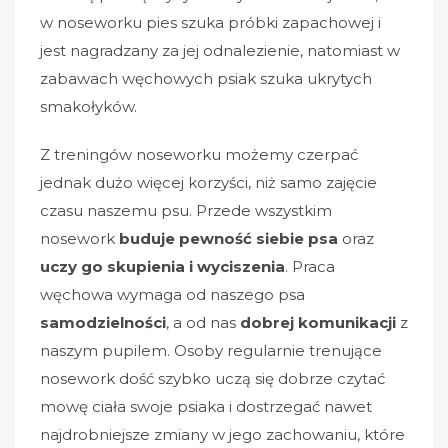
w noseworku pies szuka próbki zapachowej i
jest nagradzany za jej odnalezienie, natomiast w
zabawach węchowych psiak szuka ukrytych
smakołyków.
Z treningów noseworku możemy czerpać
jednak dużo więcej korzyści, niż samo zajęcie
czasu naszemu psu. Przede wszystkim
nosework
buduje pewność siebie psa
oraz
uczy go skupienia i wyciszenia
. Praca
węchowa wymaga od naszego psa
samodzielności
, a od nas
dobrej komunikacji
z
naszym pupilem. Osoby regularnie trenujące
nosework dość szybko uczą się dobrze czytać
mowę ciała swoje psiaka i dostrzegać nawet
najdrobniejsze zmiany w jego zachowaniu, które