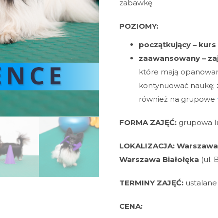
zabawkę
POZIOMY:
początkujący – kurs
zaawansowany – zaj
które mają opanowan
kontynuować naukę;
również na grupowe
FORMA ZAJĘĆ:
grupowa l
LOKALIZACJA:
Warszawa
Warszawa Białołęka
(ul.
TERMINY ZAJĘĆ:
ustalane
CENA: