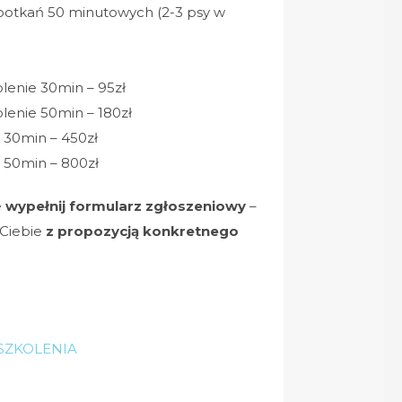
spotkań 50 minutowych (2-3 psy w
lenie 30min – 95zł
lenie 50min – 180zł
ń 30min – 450zł
ń 50min – 800zł
e
wypełnij formularz zgłoszeniowy
–
Ciebie
z propozycją konkretnego
SZKOLENIA