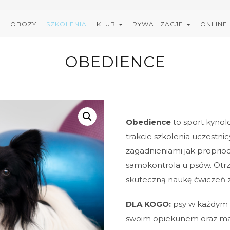
OBOZY
SZKOLENIA
KLUB
RYWALIZACJE
ONLINE
OBEDIENCE
Obedience
to sport kynol
trakcie szkolenia uczestni
zagadnieniami jak proprioc
samokontrola u psów. Otrz
skuteczną naukę ćwiczeń 
DLA KOGO:
psy w każdym 
swoim opiekunem oraz maj