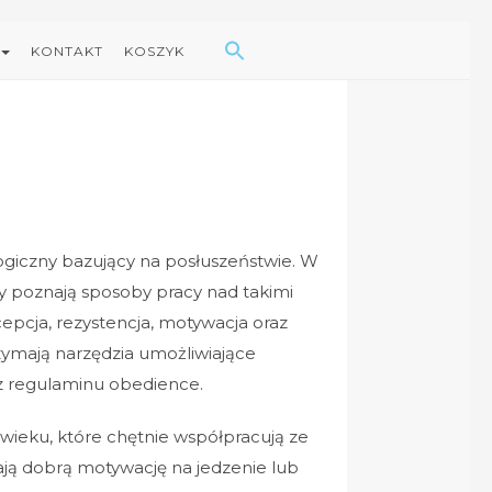
Search Button
Search
for:
KONTAKT
KOSZYK
ogiczny bazujący na posłuszeństwie.
W
cy poznają sposoby pracy nad takimi
epcja, rezystencja, motywacja oraz
ymają narzędzia umożliwiające
z regulaminu obedience.
wieku, które chętnie współpracują ze
ą dobrą motywację na jedzenie lub