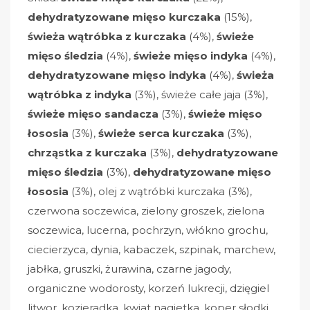
dehydratyzowane mięso kurczaka
(15%),
świeża wątróbka z kurczaka
(4%),
świeże
mięso śledzia
(4%),
świeże mięso indyka
(4%),
dehydratyzowane mięso indyka
(4%),
świeża
wątróbka z indyka
(3%), świeże całe jaja (3%),
świeże mięso sandacza
(3%),
świeże mięso
łososia
(3%),
świeże serca kurczaka
(3%),
chrząstka z kurczaka
(3%),
dehydratyzowane
mięso śledzia
(3%),
dehydratyzowane mięso
łososia
(3%), olej z wątróbki kurczaka (3%),
czerwona soczewica, zielony groszek, zielona
soczewica, lucerna, pochrzyn, włókno grochu,
ciecierzyca, dynia, kabaczek, szpinak, marchew,
jabłka, gruszki, żurawina, czarne jagody,
organiczne wodorosty, korzeń lukrecji, dzięgiel
litwor, kozieradka, kwiat nagietka, koper słodki,