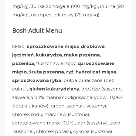
mg/kg), Jukka Schidigera (100 mg/kg), inulina (90
mg/kg), ostropest plamisty (75 mg/kg)
Bosh Adult Menu
Skład:
sproszkowane mięso drobiowe
,
jęczmień
,
kukurydza
,
mąka pszenna
,
pszenica
, tłuszcz zwierzęcy,
sproszkowane
mięso
,
śruta pszenna
,
ryż
,
hydrolizat mięsa
,
sproszkowana ryba
, pulpa buraczana (bez
cukru),
gluten kukurydziany
, drożdże (suszone,
zawierają 0,1% mannanooligosacharydów i 0,06%
beta glukanów), groch, szpinak (suszony),
chlorek sodu, marchew (suszona),
sproszkowane małże (0,1%), por (suszony), zioła
(suszone), chlorek potasu, cykoria (suszona)