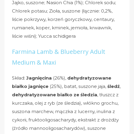
Jajko, suszone; Nasion Chia (1%); Chlorek sodu;
Chlorek potasu; Zioła, suszone (łącznie: 0,2%,
liście pokrzywy, korzeń goryczkowy, centaury,
rumianek, koper, kminek, jemioła, krwawnik,
liście wiśni); Yucca schidigera
Farmina Lamb & Blueberry Adult
Medium & Maxi
Skład:
Jagnięcina
(26%),
dehydratyzowane
białko jagnięce
(25%), batat, suszone jaja,
śledź
,
dehydratyzowane białko ze śledzia
, tłuszcz z
kurczaka, olej z ryb (ze śledzia), włókno grochu,
suszona marchew, mączka z lucerny, inulina z
cykorii, fruktooligosacharydy, ekstrakt z drożdży
(źródło mannooligosacharydów), suszone