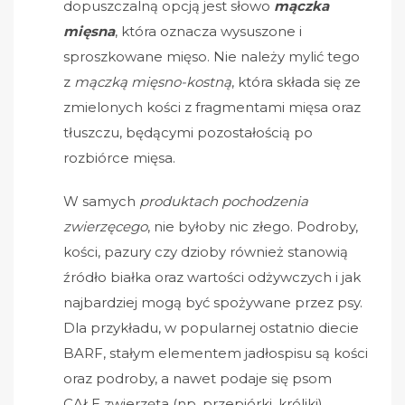
dopuszczalną opcją jest słowo
mączka
mięsna
, która oznacza wysuszone i
sproszkowane mięso. Nie należy mylić tego
z
mączką mięsno-kostną
, która składa się ze
zmielonych kości z fragmentami mięsa oraz
tłuszczu, będącymi pozostałością po
rozbiórce mięsa.
W samych
produktach pochodzenia
zwierzęcego
, nie byłoby nic złego. Podroby,
kości, pazury czy dzioby również stanowią
źródło białka oraz wartości odżywczych i jak
najbardziej mogą być spożywane przez psy.
Dla przykładu, w popularnej ostatnio diecie
BARF, stałym elementem jadłospisu są kości
oraz podroby, a nawet podaje się psom
CAŁE zwierzęta (np. przepiórki, króliki)