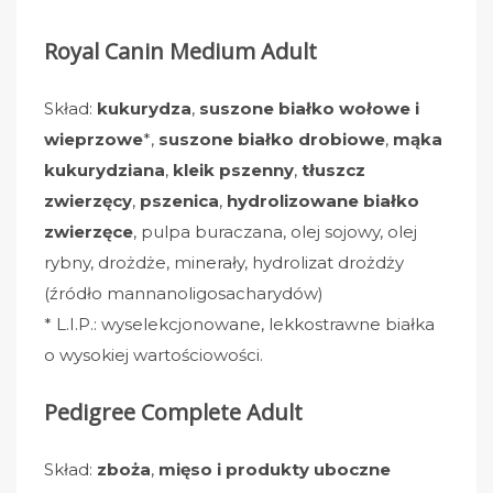
Royal Canin Medium Adult
Skład:
kukurydza
,
suszone białko wołowe i
wieprzowe
*,
suszone białko drobiowe
,
mąka
kukurydziana
,
kleik pszenny
,
tłuszcz
zwierzęcy
,
pszenica
,
hydrolizowane białko
zwierzęce
, pulpa buraczana, olej sojowy, olej
rybny, drożdże, minerały, hydrolizat drożdży
(źródło mannanoligosacharydów)
* L.I.P.: wyselekcjonowane, lekkostrawne białka
o wysokiej wartościowości.
Pedigree Complete Adult
Skład:
zboża
,
mięso i produkty uboczne