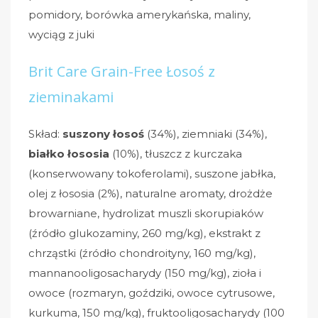
pomidory, borówka amerykańska, maliny,
wyciąg z juki
Brit Care Grain-Free Łosoś z
zieminakami
Skład:
suszony łosoś
(34%), ziemniaki (34%),
białko łososia
(10%), tłuszcz z kurczaka
(konserwowany tokoferolami), suszone jabłka,
olej z łososia (2%), naturalne aromaty, drożdże
browarniane, hydrolizat muszli skorupiaków
(źródło glukozaminy, 260 mg/kg), ekstrakt z
chrząstki (źródło chondroityny, 160 mg/kg),
mannanooligosacharydy (150 mg/kg), zioła i
owoce (rozmaryn, goździki, owoce cytrusowe,
kurkuma, 150 mg/kg), fruktooligosacharydy (100