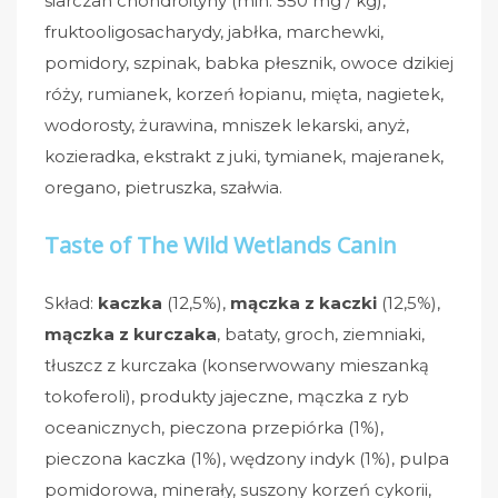
siarczan chondroityny (min. 550 mg / kg),
fruktooligosacharydy, jabłka, marchewki,
pomidory, szpinak, babka płesznik, owoce dzikiej
róży, rumianek, korzeń łopianu, mięta, nagietek,
wodorosty, żurawina, mniszek lekarski, anyż,
kozieradka, ekstrakt z juki, tymianek, majeranek,
oregano, pietruszka, szałwia.
Taste of The Wild Wetlands Canin
Skład:
kaczka
(12,5%),
mączka z kaczki
(12,5%),
mączka z kurczaka
, bataty, groch, ziemniaki,
tłuszcz z kurczaka (konserwowany mieszanką
tokoferoli), produkty jajeczne, mączka z ryb
oceanicznych, pieczona przepiórka (1%),
pieczona kaczka (1%), wędzony indyk (1%), pulpa
pomidorowa, minerały, suszony korzeń cykorii,