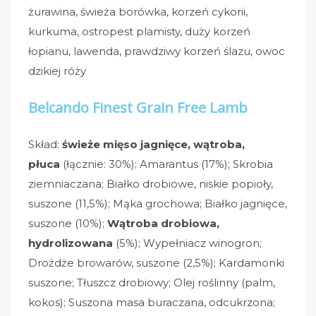
żurawina, świeża borówka, korzeń cykorii,
kurkuma, ostropest plamisty, duży korzeń
łopianu, lawenda, prawdziwy korzeń ślazu, owoc
dzikiej róży
Belcando Finest Grain Free Lamb
Skład:
świeże mięso jagnięce, wątroba,
płuca
(łącznie: 30%); Amarantus (17%); Skrobia
ziemniaczana; Białko drobiowe, niskie popioły,
suszone (11,5%); Mąka grochowa; Białko jagnięce,
suszone (10%);
Wątroba drobiowa,
hydrolizowana
(5%); Wypełniacz winogron;
Drożdże browarów, suszone (2,5%); Kardamonki
suszone; Tłuszcz drobiowy; Olej roślinny (palm,
kokos); Suszona masa buraczana, odcukrzona;