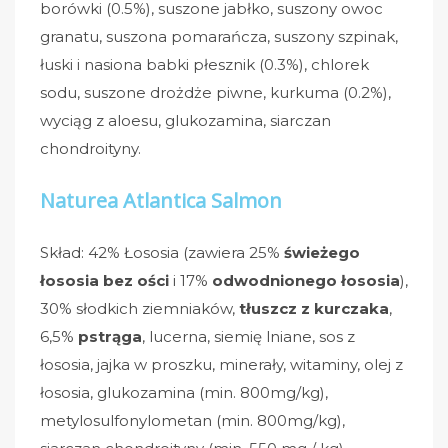
borówki (0.5%), suszone jabłko, suszony owoc
granatu, suszona pomarańcza, suszony szpinak,
łuski i nasiona babki płesznik (0.3%), chlorek
sodu, suszone drożdże piwne, kurkuma (0.2%),
wyciąg z aloesu, glukozamina, siarczan
chondroityny.
Naturea Atlantica Salmon
Skład: 42% Łososia (zawiera 25%
świeżego
łososia bez ości
i 17%
odwodnionego łososia
),
30% słodkich ziemniaków,
tłuszcz z kurczaka
,
6,5%
pstrąga
, lucerna, siemię lniane, sos z
łososia, jajka w proszku, minerały, witaminy, olej z
łososia, glukozamina (min. 800mg/kg),
metylosulfonylometan (min. 800mg/kg),