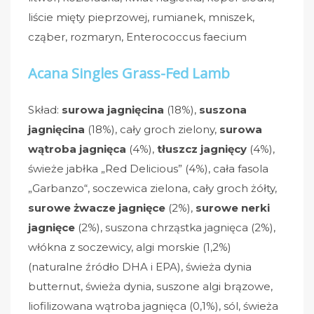
liście mięty pieprzowej, rumianek, mniszek,
cząber, rozmaryn, Enterococcus faecium
Acana Singles Grass-Fed Lamb
Skład:
surowa jagnięcina
(18%),
suszona
jagnięcina
(18%), cały groch zielony,
surowa
wątroba jagnięca
(4%),
tłuszcz jagnięcy
(4%),
świeże jabłka „Red Delicious” (4%), cała fasola
„Garbanzo“, soczewica zielona, cały groch żółty,
surowe żwacze jagnięce
(2%),
surowe nerki
jagnięce
(2%), suszona chrząstka jagnięca (2%),
włókna z soczewicy, algi morskie (1,2%)
(naturalne źródło DHA i EPA), świeża dynia
butternut, świeża dynia, suszone algi brązowe,
liofilizowana wątroba jagnięca (0,1%), sól, świeża