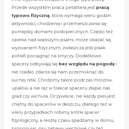
Przede wszystkim praca petsittera jest
pracą
typowo fizyczną
, która wymaga wielu godzin
aktywności, chodzenia i przemieszczania się
pomiędzy domami podopiecznych. Często też
opieka nad większymi psami, może okazać się
wyzwaniem fizycznym, zwłaszcza jeśli psiak
potrafi pociągnąć na smyczy. Dodatkowo
spacery odbywają się
bez względu na pogodę
i
nie rzadko zdarza się nam przemoknąć do
suchej nitki. C​hodzimy także podczas mrozów,
upałów, a nie raz w trakcie spaceru złapie nas
grad czy wichura. Oczywiście, nie każdy pies jest
chętny do spacerów w deszczu, dlatego też w
wielu przypadkach robimy krótki spacer
fizjologiczny, a resztę czasu spędzamy w domu,
proponując psu zabawy węchowe czy też