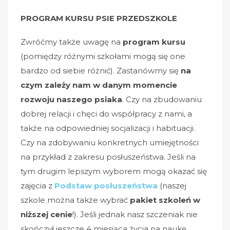
PROGRAM KURSU PSIE PRZEDSZKOLE
Zwróćmy także uwagę na
program kursu
(pomiędzy różnymi szkołami mogą się one
bardzo od siebie różnić). Zastanówmy się
na
czym zależy nam w danym momencie
rozwoju naszego psiaka
. Czy na zbudowaniu
dobrej relacji i chęci do współpracy z nami, a
także na odpowiedniej socjalizacji i habituacji.
Czy na zdobywaniu konkretnych umiejętności
na przykład z zakresu posłuszeństwa. Jeśli na
tym drugim lepszym wyborem mogą okazać się
zajęcia z
Podstaw
posłuszeństwa
(naszej
szkole można także wybrać
pakiet szkoleń w
niższej cenie
!). Jeśli jednak nasz szczeniak nie
skończył jeszcze 4 miesiąca życia n
a naukę