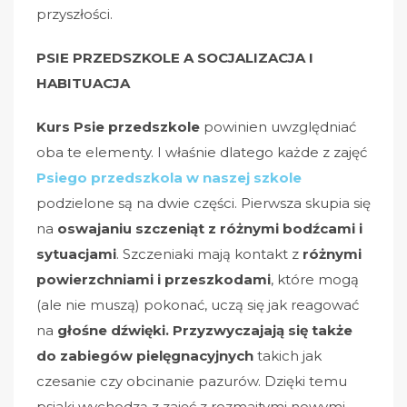
przyszłości.
PSIE PRZEDSZKOLE A SOCJALIZACJA I
HABITUACJA
Kurs Psie przedszkole
powinien uwzględniać
oba te elementy. I właśnie dlatego k
ażde z zajęć
Psiego przedszkola w naszej szkole
podzielone są na dwie części. Pierwsza skupia się
na
oswajaniu szczeniąt z różnymi bodźcami i
sytuacjami
. Szczeniaki mają kontakt z
różnymi
powierzchniami i przeszkodami
, które mogą
(ale nie muszą) pokonać, uczą się jak reagować
na
głośne dźwięki.
Przyzwyczajają się także
do
zabiegów pielęgnacyjnych
takich jak
czesanie czy obcinanie pazurów. Dzięki temu
psiaki wychodzą z zajęć z rozmaitymi nowymi