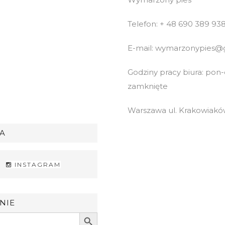
Telefon: + 48 690 389 93
E-mail: wymarzonypies@
Godziny pracy biura: pon-cz
zamknięte
Warszawa ul. Krakowiaków
A
INSTAGRAM
NIE
Search Button