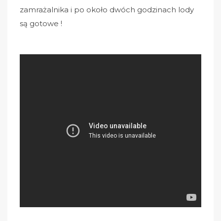
zamrażalnika i po około dwóch godzinach lody
są gotowe !