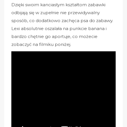
Dzięki swoim kanciastym kształtom zabawki
odbijają się w zupełnie nie przewidywalny
sposób, co dodatkowo zachęca psa do zabawy.
Lexi absolutnie oszalała na punkcie banana i
bardzo chętnie go aportuje, co możecie
zobaczyć na filmiku poniżej.