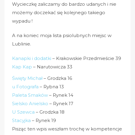
Wycieczkę zaliczamy do bardzo udanych i nie
możemy doczekać się kolejnego takiego
wypadu !
A na koniec moja lista psiolubnych miejsc w
Lublinie.
Kanapki i dodatki
– Krakowskie Przedmieście 39
Kap Kap
– Narutowicza 33
Święty Michał
– Grodzka 16
u Fotografa
– Rybna 13
Paleta Smaków
– Rynek 14
Sielsko Anielsko
– Rynek 17
U Szewca
– Grodzka 18
Stacyjka
– Rynek 19
Pisząc ten wpis weszłam trochę w kompetencje