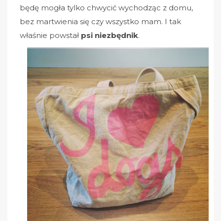
będę mogła tylko chwycić wychodząc z domu,
bez martwienia się czy wszystko mam. I tak
właśnie powstał
psi niezbędnik
.