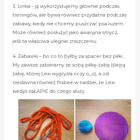
3. Linka – ją wykorzystujemy głównie podczas
treningów, ale bywa również przydatna podczas
zabawy, kiedy nie chcemy puszczać psa luzem.
Może również posłużyć jako awaryjna smycz,
jeśli ta właściwa ulegnie zniszczeniu.
4. Zabawki – bo co to byłby za spacer bez piłki…
My zawsze zabieramy ze sobą piłkę-żabę (ślepą
żabę, której Lexi wygryzła oczy o_o), a od
niedawna również frisbee w nadziei, że Lexi
kiedyś zaŁAPIE do czego służy.