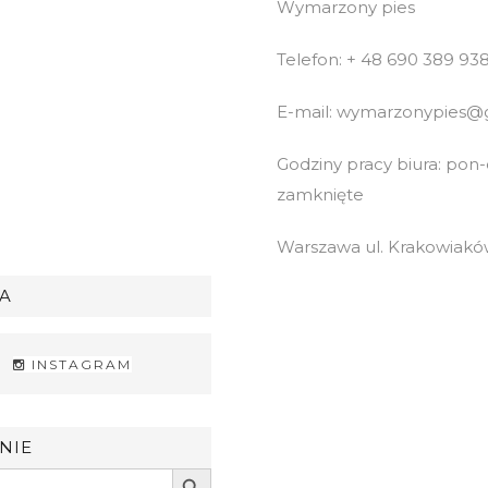
Wymarzony pies
Telefon: + 48 690 389 93
E-mail: wymarzonypies@
Godziny pracy biura: pon-cz
zamknięte
Warszawa ul. Krakowiaków
A
INSTAGRAM
NIE
Search Button