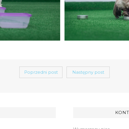
Poprzedni post
Następny post
KONT