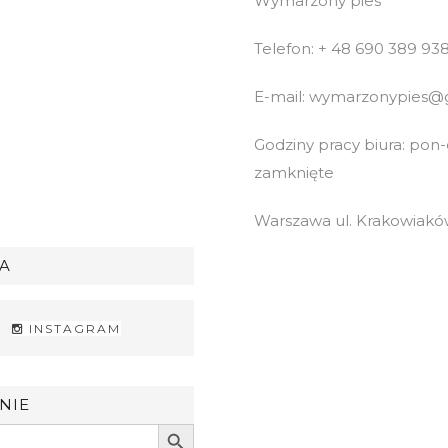
Wymarzony pies
Telefon: + 48 690 389 93
E-mail: wymarzonypies@
Godziny pracy biura: pon-cz
zamknięte
Warszawa ul. Krakowiaków
A
INSTAGRAM
NIE
Search Button