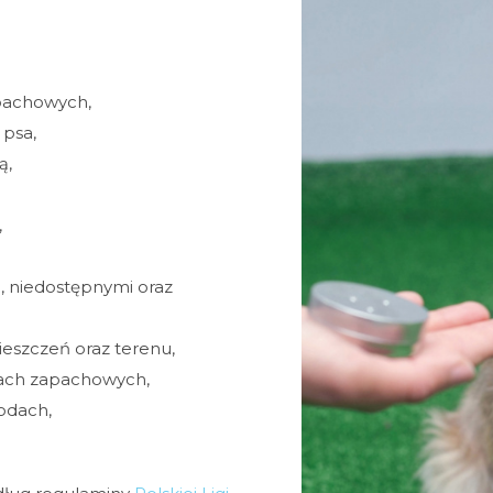
pachowych,
 psa,
ą,
,
i, niedostępnymi oraz
eszczeń oraz terenu,
tach zapachowych,
odach,