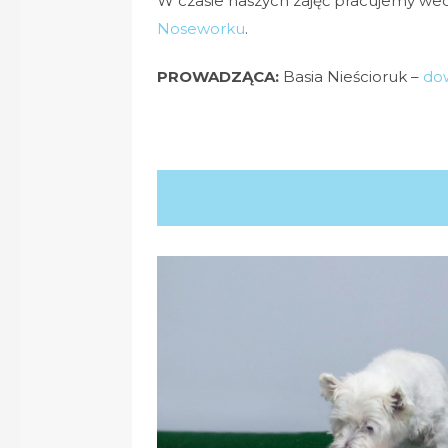
W czasie naszych zajęć pracujemy we
Noseworku
.
PROWADZĄCA:
Basia Nieścioruk –
dow