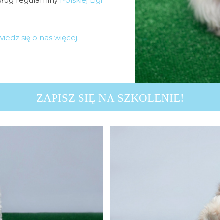
dług regulaminy
Polskiej Ligi
iedz się o nas więcej
.
ZAPISZ SIĘ NA SZKOLENIE!