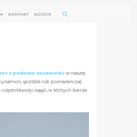
Search Button
Search
for:
KONTAKT
KOSZYK
urs z podstaw noseworku
w naszej
(cynamon, goździk lub pomarańcza).
zęstotliwości zajęć, w których bierze