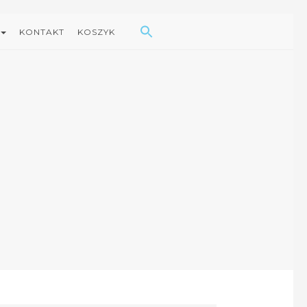
Search Button
Search
for:
KONTAKT
KOSZYK