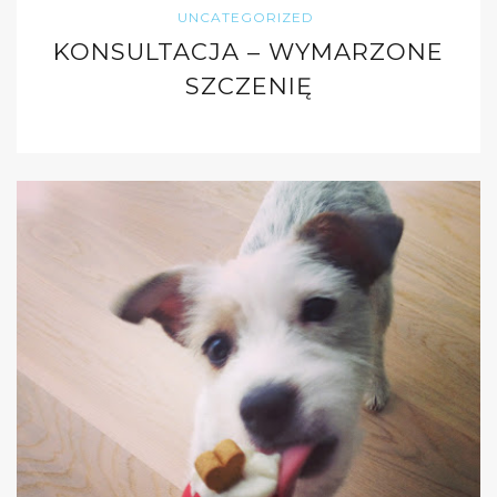
UNCATEGORIZED
KONSULTACJA – WYMARZONE
SZCZENIĘ