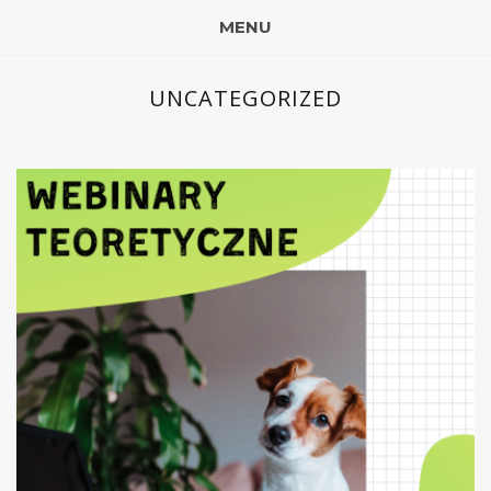
MENU
UNCATEGORIZED