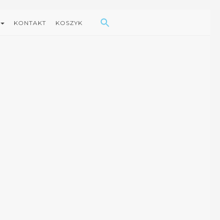
Search Button
Search
for:
KONTAKT
KOSZYK