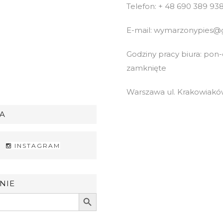
Telefon: + 48 690 389 93
E-mail: wymarzonypies@
Godziny pracy biura: pon-cz
zamknięte
Warszawa ul. Krakowiaków
A
INSTAGRAM
NIE
Search Button