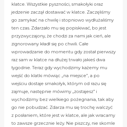
klatce. Wszystkie pyszności, smakołyki oraz
jedzenie zaczął dostawać w klatce. Zaczęliśmy
go zamykać na chwilę i stopniowo wydłużaliśmy
ten czas. Zdarzało mu się popiskiwać, bo jest
przyzwyczajony, że chodzi za nami jak cień, ale
zignorowany kładł się po chwili. Całe
wprowadzanie do momentu gdy został pierwszy
raz sam w klatce na dłużej trwało jakieś dwa
tygodnie. Teraz gdy wychodzimy każemy mu
wejść do klatki mówiąc „na miejsce”, a po
wejściu dostaje smakołyk, którym od razu się
zajmuje, następnie mówimy „zostajesz” i
wychodzimy bez wielkiego pożegnania, tak aby
go nie pobudzać. Zdarza mu się trochę walczyć
z posłaniem, które jest w klatce, ale jak wracamy
to zawsze grzecznie leży. Nie piszczy, nie skomle