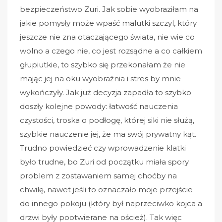
bezpieczeństwo Zuri. Jak sobie wyobraziłam na
jakie pomysły może wpaść malutki szczyl, który
jeszcze nie zna otaczającego świata, nie wie co
wolno a czego nie, co jest rozsądne a co całkiem
głupiutkie, to szybko się przekonałam że nie
mając jej na oku wyobraźnia i stres by mnie
wykończyły. Jak już decyzja zapadła to szybko
doszły kolejne powody: łatwość nauczenia
czystości, troska o podłogę, której siki nie służą,
szybkie nauczenie jej, że ma swój prywatny kąt.
Trudno powiedzieć czy wprowadzenie klatki
było trudne, bo Zuri od początku miała spory
problem z zostawaniem samej choćby na
chwilę, nawet jeśli to oznaczało moje przejście
do innego pokoju (który był naprzeciwko kojca a
drzwi były pootwierane na oścież). Tak więc