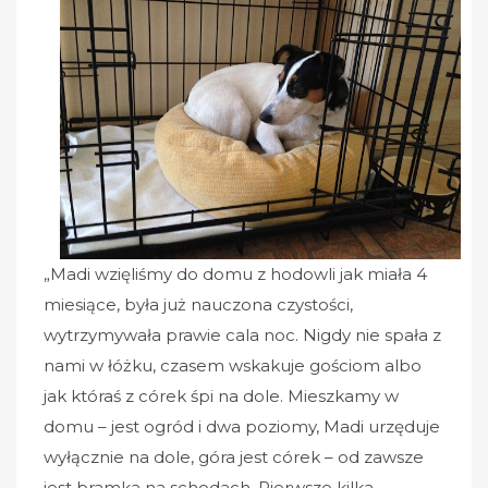
„Madi wzięliśmy do domu z hodowli jak miała 4
miesiące, była już nauczona czystości,
wytrzymywała prawie cala noc. Nigdy nie spała z
nami w łóżku, czasem wskakuje gościom albo
jak któraś z córek śpi na dole. Mieszkamy w
domu – jest ogród i dwa poziomy, Madi urzęduje
wyłącznie na dole, góra jest córek – od zawsze
jest bramka na schodach. Pierwsze kilka