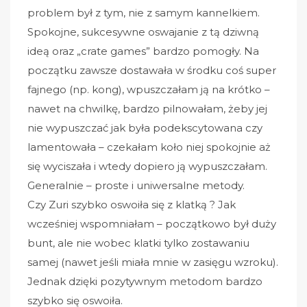
problem był z tym, nie z samym kannelkiem.
Spokojne, sukcesywne oswajanie z tą dziwną
ideą oraz „crate games” bardzo pomogły. Na
początku zawsze dostawała w środku coś super
fajnego (np. kong), wpuszczałam ją na krótko –
nawet na chwilkę, bardzo pilnowałam, żeby jej
nie wypuszczać jak była podekscytowana czy
lamentowała – czekałam koło niej spokojnie aż
się wyciszała i wtedy dopiero ją wypuszczałam.
Generalnie – proste i uniwersalne metody.
Czy Zuri szybko oswoiła się z klatką ? Jak
wcześniej wspomniałam – początkowo był duży
bunt, ale nie wobec klatki tylko zostawaniu
samej (nawet jeśli miała mnie w zasięgu wzroku).
Jednak dzięki pozytywnym metodom bardzo
szybko się oswoiła.