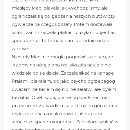
miesięcy Madi płakała jak wychodziliśmy, ale
ograniczała się do zjedzenia naszych butów czy
wywleczenia czegoś z szafy. Potem dostawała
snaki i zanim zaczęła płakać zdążyłam odjechać
spod domu. I te tematy nam się ładnie udało
załatwić.
Niestety Madi nie mogła pogodzić się z tym, że
idziemy na górę a ona nie, słyszała nas, ale nie
wiedziała co się dzieje. Zaczęła sikać na kanapę.
Prałam i płakałam, bo jako psycholog/pedagog
uważam, że biciem się nic nie załatwi, ale byłam
bezsilna. Ocet, soda, pranie tapicerki ręczne i
przez firmę. Za każdym razem my na górze, ona
myk szczocha rzucała (nawet jak dopiero
wróciła ze spaceru/ogródka). Zaczęłam szukać w
necie i podpytywać ludzi, dla których pies był