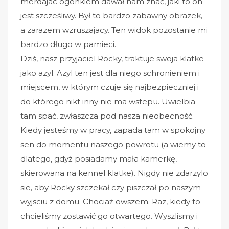
merdajac ogonkiem dawał nam znać, jaki to on
jest szcześliwy. Był to bardzo zabawny obrazek,
a zarazem wzruszajacy. Ten widok pozostanie mi
bardzo długo w pamieci.
Dziś, nasz przyjaciel Rocky, traktuje swoja klatke
jako azyl. Azyl ten jest dla niego schronieniem i
miejscem, w którym czuje się najbezpieczniej i
do którego nikt inny nie ma wstepu. Uwielbia
tam spać, zwłaszcza pod nasza nieobecność.
Kiedy jesteśmy w pracy, zapada tam w spokojny
sen do momentu naszego powrotu (a wiemy to
dlatego, gdyż posiadamy mała kamerkę,
skierowana na kennel klatke). Nigdy nie zdarzylo
sie, aby Rocky szczekał czy piszczał po naszym
wyjsciu z domu. Chociaż owszem. Raz, kiedy to
chcieliśmy zostawić go otwartego. Wyszlismy i