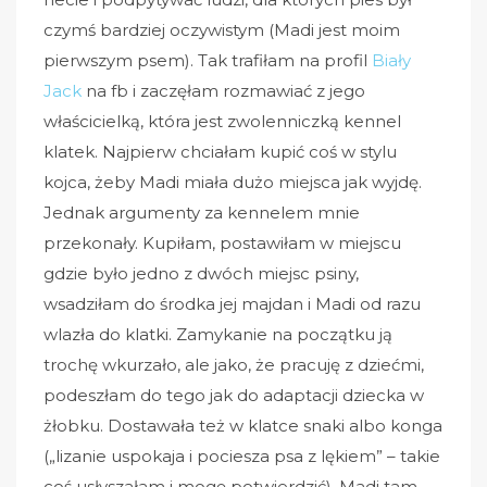
czymś bardziej oczywistym (Madi jest moim
pierwszym psem). Tak trafiłam na profil
Biały
Jack
na fb i zaczęłam rozmawiać z jego
właścicielką, która jest zwolenniczką kennel
klatek. Najpierw chciałam kupić coś w stylu
kojca, żeby Madi miała dużo miejsca jak wyjdę.
Jednak argumenty za kennelem mnie
przekonały. Kupiłam, postawiłam w miejscu
gdzie było jedno z dwóch miejsc psiny,
wsadziłam do środka jej majdan i Madi od razu
wlazła do klatki. Zamykanie na początku ją
trochę wkurzało, ale jako, że pracuję z dziećmi,
podeszłam do tego jak do adaptacji dziecka w
żłobku. Dostawała też w klatce snaki albo konga
(„lizanie uspokaja i pociesza psa z lękiem” – takie
coś usłyszałam i mogę potwierdzić). Madi tam