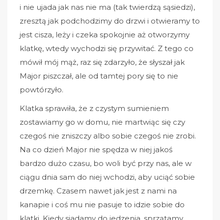
i nie ujada jak nas nie ma (tak twierdzą sąsiedzi),
zresztą jak podchodzimy do drzwi i otwieramy to
jest cisza, leży i czeka spokojnie aż otworzymy
klatkę, wtedy wychodzi się przywitać. Z tego co
mówił mój mąż, raz się zdarzyło, że słyszał jak
Major piszczał, ale od tamtej pory się to nie
powtórzyło.
Klatka sprawiła, że z czystym sumieniem
zostawiamy go w domu, nie martwiąc się czy
czegoś nie zniszczy albo sobie czegoś nie zrobi.
Na co dzień Major nie spędza w niej jakoś
bardzo dużo czasu, bo woli być przy nas, ale w
ciągu dnia sam do niej wchodzi, aby uciąć sobie
drzemkę. Czasem nawet jak jest z nami na
kanapie i coś mu nie pasuje to idzie sobie do
klatki. Kiedy siadamy do jedzenia, sprzątamy,