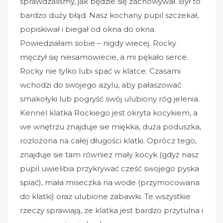
sprawdzaliśmy, jak będzie się zachowywał. Był to
bardzo duży błąd. Nasz kochany pupil szczekał,
popiskiwał i biegał od okna do okna.
Powiedziałam sobie – nigdy wiecej. Rocky
męczył się niesamowiecie, a mi pękało serce.
Rocky nie tylko lubi spać w klatce. Czasami
wchodzi do swojego azylu, aby pałaszować
smakołyki lub pogryść swój ulubiony róg jelenia.
Kennel klatka Rockiego jest okryta kocykiem, a
we wnętrzu znajduje sie miękka, duża poduszka,
rozlożona na całej długości klatki. Oprócz tego,
znajduje sie tam równiez mały kocyk (gdyż nasz
pupil uwielibia przykrywać cześć swojego pyska
spiać), mała miseczka na wode (przymocowana
do klatki) oraz ulubione zabawki. Te wszystkie
rzeczy sprawiają, ze klatka jest bardzo przytulna i