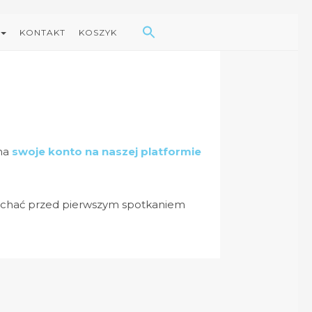
Search Button
Search
for:
KONTAKT
KOSZYK
 na
swoje konto na naszej platformie
słuchać przed pierwszym spotkaniem