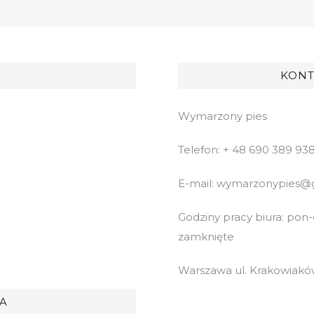
KONT
Wymarzony pies
Telefon: + 48 690 389 93
E-mail: wymarzonypies@
Godziny pracy biura: pon-cz
zamknięte
Warszawa ul. Krakowiaków
A