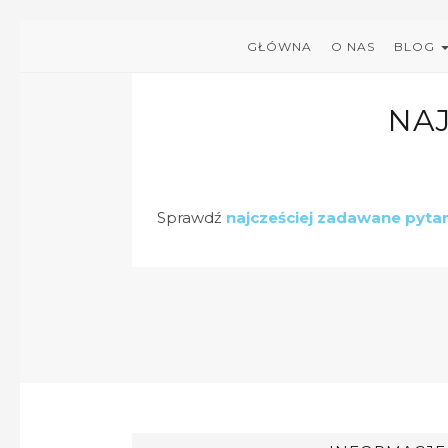
GŁÓWNA
O NAS
BLOG
NA
Sprawdź
najcześciej zadawane pyta