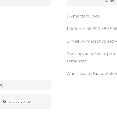
KONT
Wymarzony pies
Telefon: + 48 690 389 93
E-mail: wymarzonypies@
Godziny pracy biura: pon-cz
zamknięte
Warszawa ul. Krakowiaków
A
INSTAGRAM