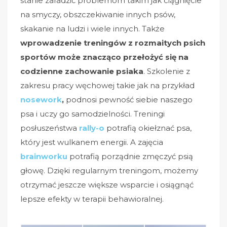
stanie zaradzić problemom takim jak ciągnięcie
na smyczy, obszczekiwanie innych psów,
skakanie na ludzi i wiele innych. Także
wprowadzenie treningów z rozmaitych psich
sportów może znacząco przełożyć się na
codzienne zachowanie psiaka
. Szkolenie z
zakresu pracy węchowej takie jak na przykład
nosework
,
podnosi pewność siebie naszego
psa i uczy go samodzielności. Treningi
posłuszeństwa
rally-o
potrafią okiełznać psa,
który jest wulkanem energii. A zajęcia
brainworku
potrafią porządnie zmęczyć psią
głowę. Dzięki regularnym treningom, możemy
otrzymać jeszcze większe wsparcie i osiągnąć
lepsze efekty w terapii behawioralnej.