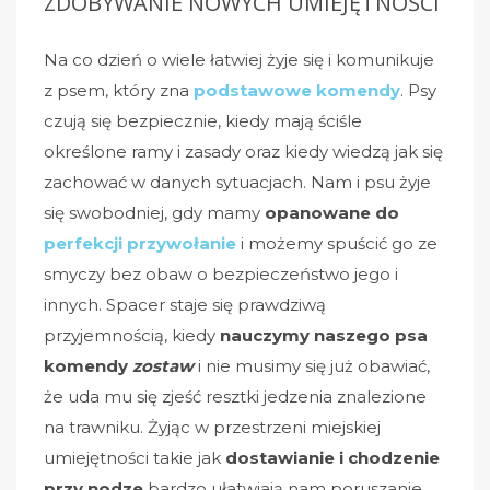
ZDOBYWANIE NOWYCH UMIEJĘTNOŚCI
Na co dzień o wiele łatwiej żyje się i komunikuje
z psem, który zna
podstawowe komendy
. Psy
czują się bezpiecznie, kiedy mają ściśle
określone ramy i zasady oraz kiedy wiedzą jak się
zachować w danych sytuacjach. Nam i psu żyje
się swobodniej, gdy mamy
opanowane do
perfekcji przywołanie
i możemy spuścić go ze
smyczy bez obaw o bezpieczeństwo jego i
innych. Spacer staje się prawdziwą
przyjemnością, kiedy
nauczymy naszego psa
komendy
zostaw
i nie musimy się już obawiać,
że uda mu się zjeść resztki jedzenia znalezione
na trawniku. Żyjąc w przestrzeni miejskiej
umiejętności takie jak
dostawianie i chodzenie
przy nodze
bardzo ułatwiają nam poruszanie