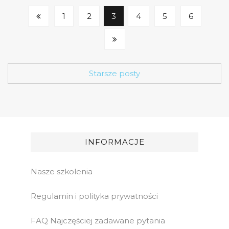
1
2
3
4
5
6
Starsze posty
INFORMACJE
Nasze szkolenia
Regulamin i polityka prywatności
FAQ Najczęściej zadawane pytania