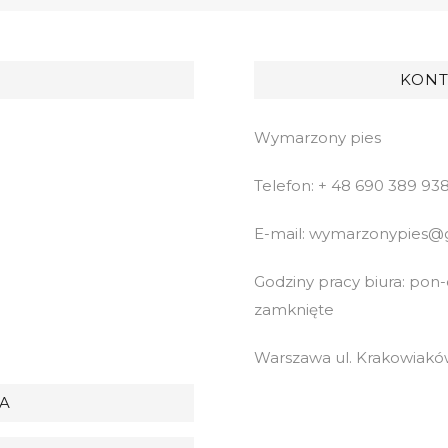
KONT
Wymarzony pies
Telefon: + 48 690 389 93
E-mail: wymarzonypies@
Godziny pracy biura: pon-cz
zamknięte
Warszawa ul. Krakowiaków
A