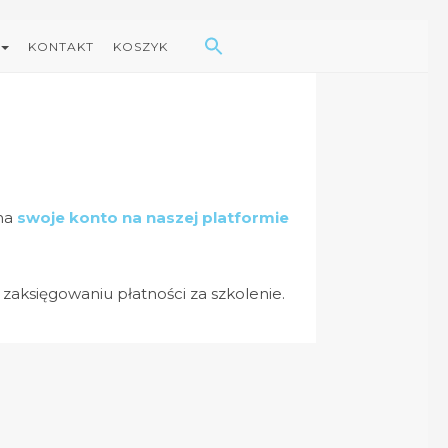
Search Button
Search
for:
KONTAKT
KOSZYK
 na
swoje konto na naszej platformie
zaksięgowaniu płatności za szkolenie.