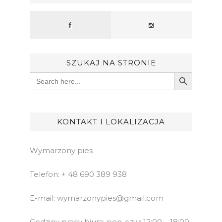
SZUKAJ NA STRONIE
Search Button
Search
for:
KONTAKT I LOKALIZACJA
Wymarzony pies
Telefon: + 48 690 389 938
E-mail: wymarzonypies@gmail.com
Godziny pracy biura: pon-czw: 12:00 – 18:00,