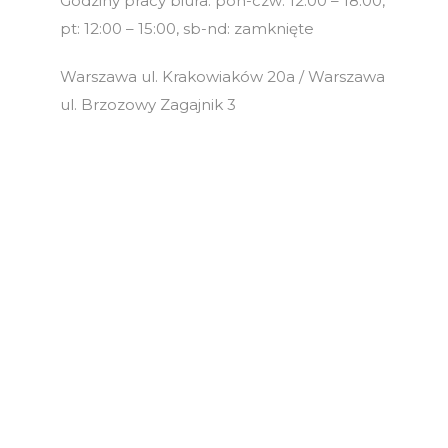
Godziny pracy biura: pon-czw: 12:00 – 18:00,
pt: 12:00 – 15:00, sb-nd: zamknięte
Warszawa ul. Krakowiaków 20a / Warszawa
ul. Brzozowy Zagajnik 3