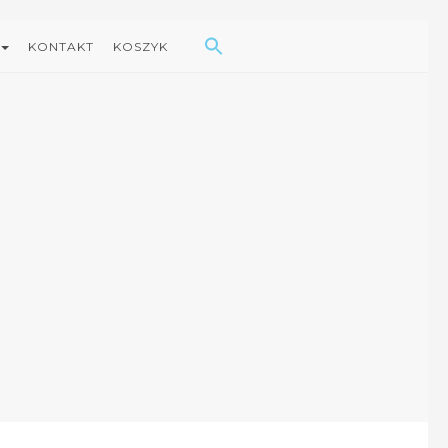
Search Button
Search
for:
KONTAKT
KOSZYK