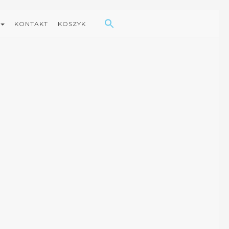
Search Button
Search
for:
KONTAKT
KOSZYK