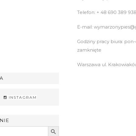
Telefon: + 48 690 389 93
E-mail: wymarzonypies@
Godziny pracy biura: pon-cz
zamknięte
Warszawa ul. Krakowiaków
A
INSTAGRAM
NIE
Search Button