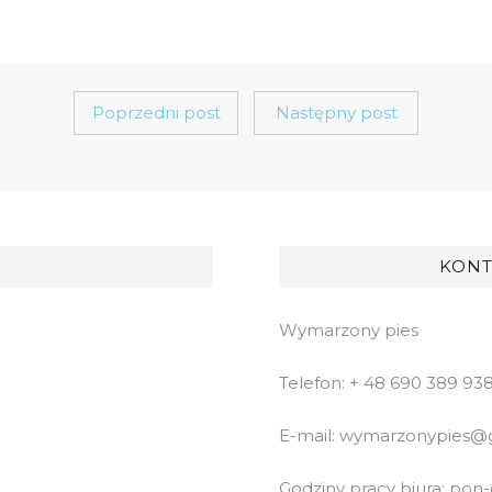
Poprzedni post
Następny post
KONT
Wymarzony pies
Telefon: + 48 690 389 93
E-mail: wymarzonypies@
Godziny pracy biura: pon-cz