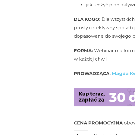
jak ułożyć plan akty
DLA KOGO:
Dla wszystkich
prosty i efektywny sposób 
dopasowane do swojego p
FORMA:
Webinar ma for
w każdej chwili
PROWADZĄCA:
Magda K
CENA PROMOCYJNA
obowi
ilość