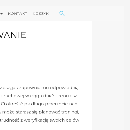
Search Button
Search
for:
KONTAKT
KOSZYK
WANIE
wiesz, jak zapewnić mu odpowiednią
 i ruchowej w ciągu dnia? Trenujesz
 Ci określić jak długo pracujecie nad
może starasz się planować treningi,
 trudność z weryfikacją swoich celów