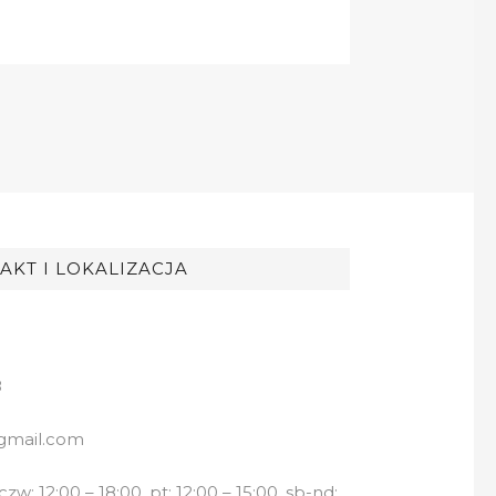
AKT I LOKALIZACJA
8
gmail.com
w: 12:00 – 18:00, pt: 12:00 – 15:00, sb-nd: