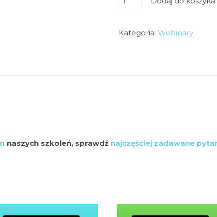
Dodaj do koszyka
Webinar
-
Kategoria:
Webinary
Efektywne
planowanie
treningów
em
naszych szkoleń, sprawdź
najczęściej zadawane pyta