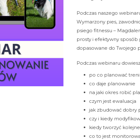
Podczas naszego webinaru 
Wymarzony pies, zawodnicz
psiego fitnessu – Magdale
prosty i efektywny sposób 
dopasowane do Twojego p
Podczas webinaru dowiesz 
po co planować treni
co daje planowanie
na jaki okres robić p
czym jest ewaluacja
jak zbudować dobry p
czy i kiedy modyfiko
kiedy tworzyć kolejne
co to jest monitorowa