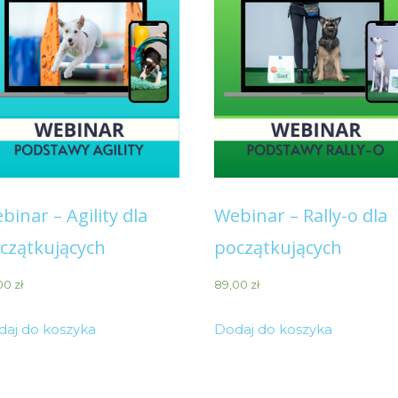
binar – Agility dla
Webinar – Rally-o dla
czątkujących
początkujących
00
zł
89,00
zł
daj do koszyka
Dodaj do koszyka