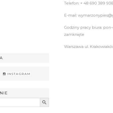
Telefon: + 48 690 389 93
E-mail: wymarzonypies@
Godziny pracy biura: pon-cz
zamknięte
Warszawa ul. Krakowiaków
A
INSTAGRAM
NIE
Search Button