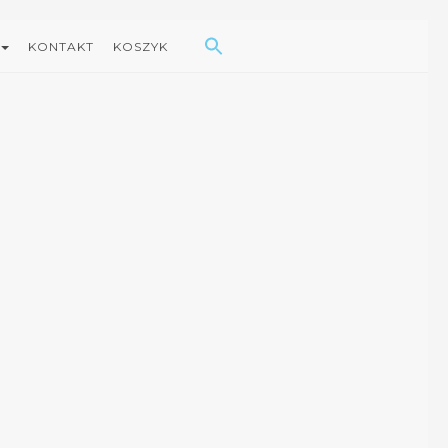
Search Button
Search
for:
KONTAKT
KOSZYK