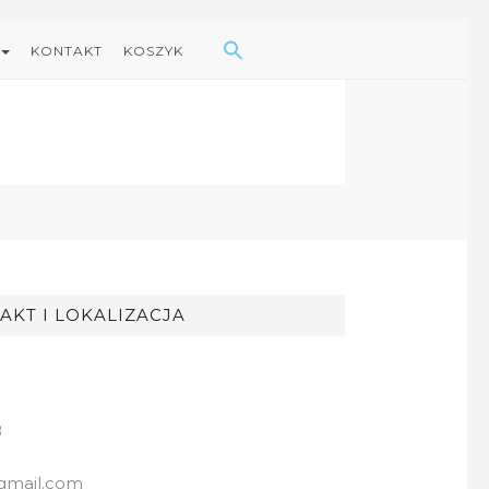
Search Button
Search
for:
KONTAKT
KOSZYK
AKT I LOKALIZACJA
8
gmail.com