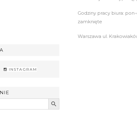
Godziny pracy biura: pon-cz
zamknięte
Warszawa ul. Krakowiaków
A
INSTAGRAM
NIE
Search Button